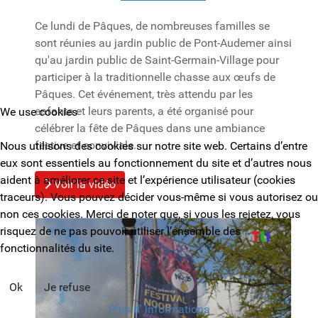
Ce lundi de Pâques, de nombreuses familles se
sont réunies au jardin public de Pont-Audemer ainsi
qu'au jardin public de Saint-Germain-Village pour
participer à la traditionnelle chasse aux œufs de
Pâques. Cet événement, très attendu par les
enfants et leurs parents, a été organisé pour
We use cookies
célébrer la fête de Pâques dans une ambiance
festive et conviviale.
Nous utilisons des cookies sur notre site web. Certains d’entre
eux sont essentiels au fonctionnement du site et d’autres nous
aident à améliorer ce site et l’expérience utilisateur (cookies
Voir la vidéo
traceurs). Vous pouvez décider vous-même si vous autorisez ou
non ces cookies. Merci de noter que, si vous les rejetez, vous
risquez de ne pas pouvoir utiliser l’ensemble des
fonctionnalités du site.
Ok
Je refuse
Plus d' informations